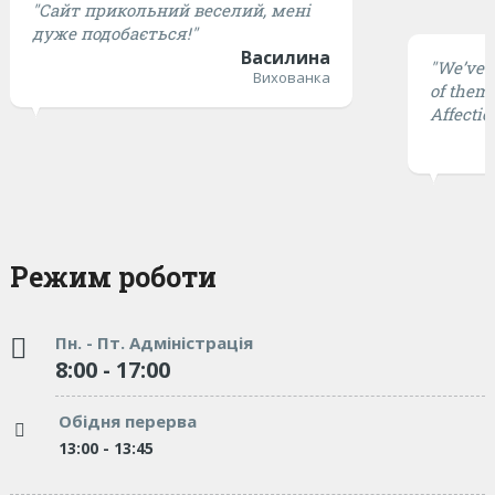
"Сайт прикольний веселий, мені
дуже подобається!"
Василина
"We’ve t
Вихованка
of them 
Affectio
Режим роботи
Пн. - Пт. Адміністрація
8:00 - 17:00
Обідня перерва
13:00 - 13:45