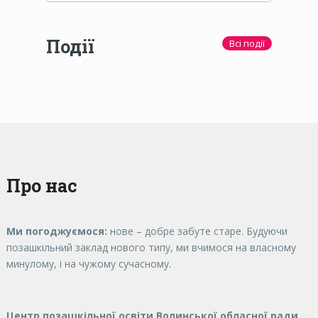
Події
Всі події
Про нас
Ми погоджуємося:
нове – добре забуте старе. Будуючи
позашкільний заклад нового типу, ми вчимося на власному
минулому, і на чужому сучасному.
Центр позашкільної освіти Волинської обласної ради