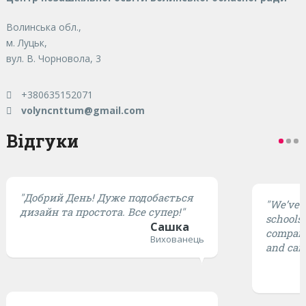
Волинська обл.,
м. Луцьк,
вул. В. Чорновола, 3
+380635152071
volyncnttum@gmail.com
Відгуки
"Добрий День! Дуже подобається
"We’ve t
дизайн та простота. Все супер!"
schools,
Сашка
compared
Вихованець
and cari