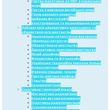
Гурток підготовки до НМТ з української
мови
Гурток з вивчення англійської мови
Групи раннього розвитку
Цифрова фотографія
Конструювання та моделювання одягу
Лабораторія декоративно-вжиткового та
образотворчого мистецтва
Національно-патріотичне виховання
«Маленькі патріоти»
Образотворче мистецтво
Декоративно-прикладне мистецтво
Юний дизайнер
Флористика та фітодизайн
Українська традиційна народна лялька
Бісероплетіння
В’язання спицями, гачком
Гурток «Нитяна графіка»
Ткацтво
Соломоплетіння
Спортивно-технічний відділ
Юні аматори радіозв’язку
Кордове автомоделювання
Спортивна радіопеленгація
Судномоделювання