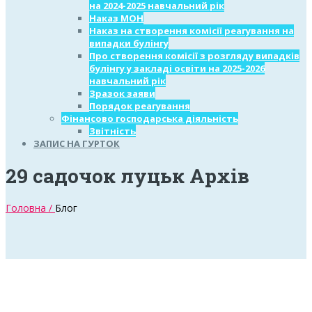
на 2024-2025 навчальний рік
Наказ МОН
Наказ на створення комісії реагування на
випадки булінгу
Про створення комісії з розгляду випадків
булінгу у закладі освіти на 2025-2026
навчальний рік
Зразок заяви
Порядок реагування
Фінансово господарська діяльність
Звітність
ЗАПИС НА ГУРТОК
29 садочок луцьк Архів
Головна /
Блог