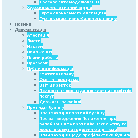
Трасове автомоделювання
Художньо-естетичний відділ
Гурток вокального мистецтва
Гурток спортивно-бального танцю
Новини
Документація
Атестація
Листи
Накази
Положення
Плани роботи
Програми
Публічна інформація
Статут закладу
Освітня програма
Звіт директор
Положення про надання платних освітніх
послуг
Державні закупівлі
Протидія булінгу
План заходів протидії булінгу
Про затвердження Положення про
запобігання та протидію насильству та
жорстокому поводженню з дітьми
План заходів щодо профілактики булінгу