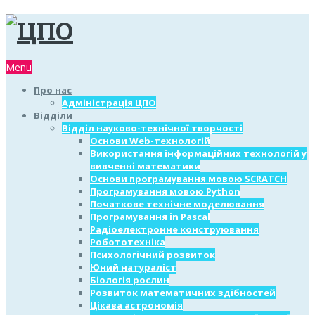
Menu
Про нас
Адміністрація ЦПО
Відділи
Відділ науково-технічної творчості
Основи Web-технологій
Використання інформаційних технологій у
вивченні математики
Основи програмування мовою SCRATCH
Програмування мовою Python
Початкове технічне моделювання
Програмування in Pascal
Радіоелектронне конструювання
Робототехніка
Психологічний розвиток
Юний натураліст
Біологія рослин
Розвиток математичних здібностей
Цікава астрономія