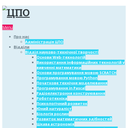
Menu
Про нас
Адміністрація ЦПО
Відділи
Відділ науково-технічної творчості
Основи Web-технологій
Використання інформаційних технологій у
вивченні математики
Основи програмування мовою SCRATCH
Програмування мовою Python
Початкове технічне моделювання
Програмування in Pascal
Радіоелектронне конструювання
Робототехніка
Психологічний розвиток
Юний натураліст
Біологія рослин
Розвиток математичних здібностей
Цікава астрономія