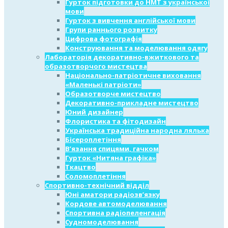
Гурток підготовки до НМТ з української
мови
Гурток з вивчення англійської мови
Групи раннього розвитку
Цифрова фотографія
Конструювання та моделювання одягу
Лабораторія декоративно-вжиткового та
образотворчого мистецтва
Національно-патріотичне виховання
«Маленькі патріоти»
Образотворче мистецтво
Декоративно-прикладне мистецтво
Юний дизайнер
Флористика та фітодизайн
Українська традиційна народна лялька
Бісероплетіння
В’язання спицями, гачком
Гурток «Нитяна графіка»
Ткацтво
Соломоплетіння
Спортивно-технічний відділ
Юні аматори радіозв’язку
Кордове автомоделювання
Спортивна радіопеленгація
Судномоделювання