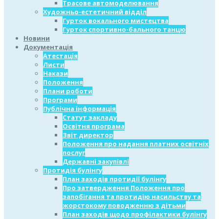
Трасове автомоделювання
Художньо-естетичний відділ
Гурток вокального мистецтва
Гурток спортивно-бального танцю
Новини
Документація
Атестація
Листи
Накази
Положення
Плани роботи
Програми
Публічна інформація
Статут закладу
Освітня програма
Звіт директор
Положення про надання платних освітніх
послуг
Державні закупівлі
Протидія булінгу
План заходів протидії булінгу
Про затвердження Положення про
запобігання та протидію насильству та
жорстокому поводженню з дітьми
План заходів щодо профілактики булінгу