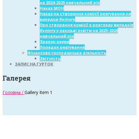
на 2024-2025 навчальний рік
Наказ МОН
Наказ на створення комісії реагування на
випадки булінгу
Про створення комісії з розгляду випадків
булінгу у закладі освіти на 2025-2026
навчальний рік
Зразок заяви
Порядок реагування
Фінансово господарська діяльність
Звітність
ЗАПИС НА ГУРТОК
Галерея
Головна /
Gallery Item 1